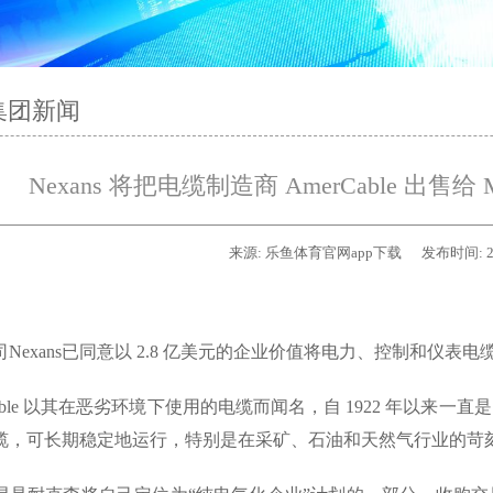
集团新闻
Nexans 将把电缆制造商 AmerCable 出售给
来源:
乐鱼体育官网app下载
发布时间:
2
Nexans已同意以 2.8 亿美元的企业价值将电力、控制和仪表电缆制造商 
Cable 以其在恶劣环境下使用的电缆而闻名，自 1922 年以
缆，可长期稳定地运行，特别是在采矿、石油和天然气行业的苛