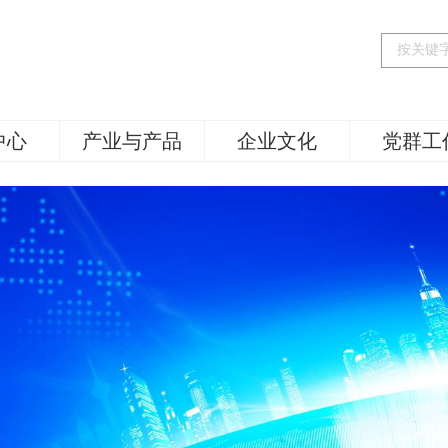
中心
产业与产品
企业文化
党群工