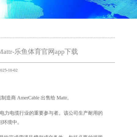
 Mattr-乐鱼体育官网app下载
025-10-02
AmerCable 出售给 Mattr。
来一直是电力电缆行业的重要参与者。该公司生产耐用的
刻环境中。