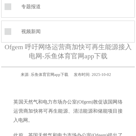
专题报道
视频新闻
Ofgem 呼吁网络运营商加快可再生能源接入
电网-乐鱼体育官网app下载
来源:
乐鱼体育官网app下载
发布时间:
2025-10-02
英国天然气和电力市场办公室(Ofgem)敦促该国网络
运营商加快将可再生能源、清洁能源和储能项目接
入电网。
此前，英国天然气和电力市场办公室(Ofgem)提出了