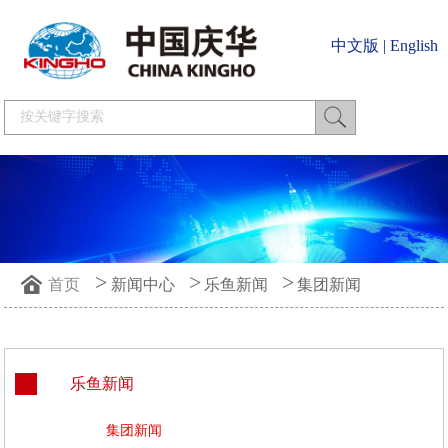
中文版
|
English
>
>
>
首页
新闻中心
乐鱼新闻
集团新闻
乐鱼新闻
集团新闻