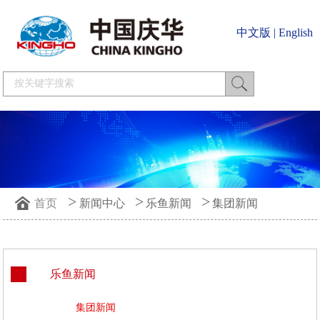
中文版
|
English
>
>
>
首页
新闻中心
乐鱼新闻
集团新闻
乐鱼新闻
集团新闻