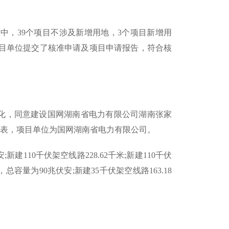
中，39个项目不涉及新增用地，3个项目新增用
目单位提交了核准申请及项目申请报告，符合核
气化，同意建设国网湖南省电力有限公司湖南张家
附表，项目单位为国网湖南省电力有限公司。
新建110千伏架空线路228.62千米;新建110千伏
座，总容量为90兆伏安;新建35千伏架空线路163.18