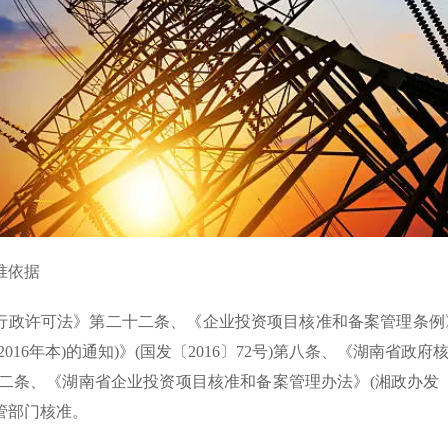
准依据
行政许可法》第二十二条、《企业投资项目核准和备案管理条例
2016年本)的通知)》(国发〔2016〕72号)第八条、《湖南省政府核
)第二条、《湖南省企业投资项目核准和备案管理办法》(湘政办发〔
管部门核准。