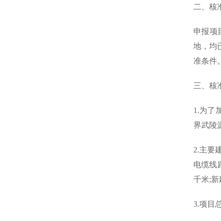
二、核
申报项
地，均
准条件
三、核
1.为
界武陵
2.主要
电缆线路
千米;新
3.项目