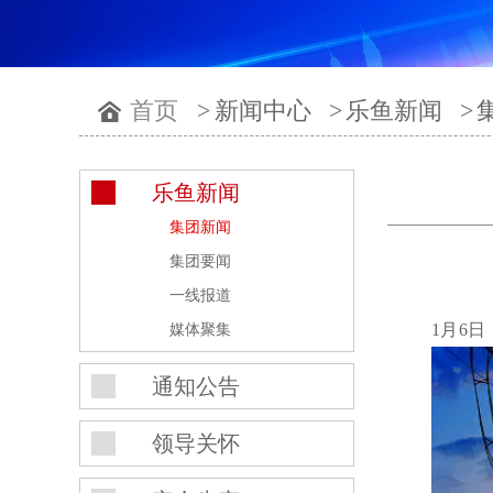
首页
>
新闻中心
>
乐鱼新闻
>
乐鱼新闻
集团新闻
集团要闻
一线报道
1月6
媒体聚集
通知公告
领导关怀