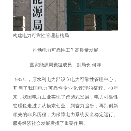
构建电力可靠性管理新格局
推动电力可靠性工作高质量发展
国家能源局党组成员、副局长 何洋
1985年，原水利电力部设立电力可靠性管理中心，
开启了我国电力可靠性专业化管理的征程。40年
来，我国电力工业实现了跨越式发展，电力可靠性
管理也走过了从摸索创业，到奋力追赶，再到创新
领先的非凡历程，为保障电力系统安全稳定运行、
服务经济社会发展发挥了重要作用。