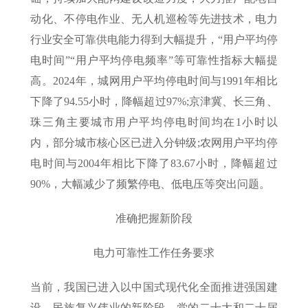
动化、不停电作业、无人机巡检等先进技术，电力
行业安全可靠供电能力得到大幅提升，“用户平均停
电时间”“用户平均停电频率”等可靠性指标大幅提
高。2024年，城网用户平均停电时间与1991年相比
下降了94.55小时，降幅超过97%;京津冀、长三角、
珠三角主要城市用户平均停电时间均在1小时以
内，部分城市核心区已进入分钟级;农网用户平均停
电时间与2004年相比下降了83.67小时，降幅超过
90%，大幅减少了频繁停电、低电压等突出问题。
准确把握新阶段
电力可靠性工作任务要求
当前，我国已进入以中国式现代化全面推进强国建
设、民族复兴伟业的新阶段。党的二十大和二十届