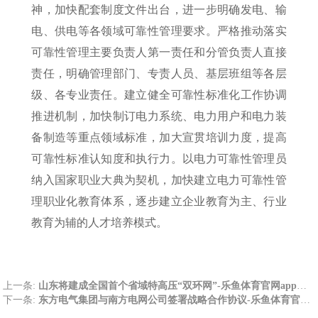
神，加快配套制度文件出台，进一步明确发电、输
电、供电等各领域可靠性管理要求。严格推动落实
可靠性管理主要负责人第一责任和分管负责人直接
责任，明确管理部门、专责人员、基层班组等各层
级、各专业责任。建立健全可靠性标准化工作协调
推进机制，加快制订电力系统、电力用户和电力装
备制造等重点领域标准，加大宣贯培训力度，提高
可靠性标准认知度和执行力。以电力可靠性管理员
纳入国家职业大典为契机，加快建立电力可靠性管
理职业化教育体系，逐步建立企业教育为主、行业
教育为辅的人才培养模式。
上一条:
山东将建成全国首个省域特高压“双环网”-乐鱼体育官网app下载
下一条:
东方电气集团与南方电网公司签署战略合作协议-乐鱼体育官网app下载