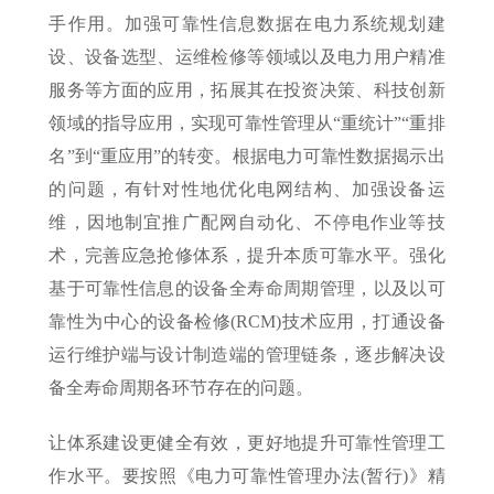
手作用。加强可靠性信息数据在电力系统规划建
设、设备选型、运维检修等领域以及电力用户精准
服务等方面的应用，拓展其在投资决策、科技创新
领域的指导应用，实现可靠性管理从“重统计”“重排
名”到“重应用”的转变。根据电力可靠性数据揭示出
的问题，有针对性地优化电网结构、加强设备运
维，因地制宜推广配网自动化、不停电作业等技
术，完善应急抢修体系，提升本质可靠水平。强化
基于可靠性信息的设备全寿命周期管理，以及以可
靠性为中心的设备检修(RCM)技术应用，打通设备
运行维护端与设计制造端的管理链条，逐步解决设
备全寿命周期各环节存在的问题。
让体系建设更健全有效，更好地提升可靠性管理工
作水平。要按照《电力可靠性管理办法(暂行)》精