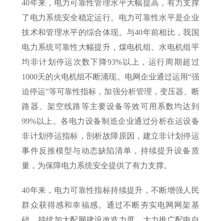
40年来，电力可靠性管理水平大幅提高，有力支撑
了电力系统安全稳定运行。电力可靠性水平是企业
技术和管理水平的综合体现。与40年前相比，我国
电力系统可靠性大幅提升，煤电机组、水电机组平
均非计划停运次数下降93%以上，运行周期超过
1000天的火电机组不断涌现。电网企业通过运用“强
迫停运”等可靠性指标，加强分析管理，变压器、断
路器、架空线路等主要设备等效可用系数均达到
99%以上。各电力设备制造企业通过分析在运设备
非计划停运指标，剖析故障原因，建立非计划停运
事件反推模型与动态缺陷清单，持续提升设备质
量，为保障电力系统安全提供了有力支撑。
40年来，电力可靠性指标持续提升，不断增强人民
群众获得感和幸福感。通过不断夯实电网网架基
础，持续加大配网建设改造力度，大力推广配电自