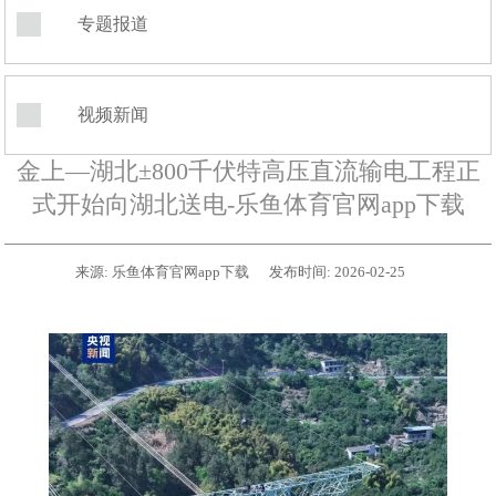
专题报道
视频新闻
金上—湖北±800千伏特高压直流输电工程正
式开始向湖北送电-乐鱼体育官网app下载
来源:
乐鱼体育官网app下载
发布时间:
2026-02-25