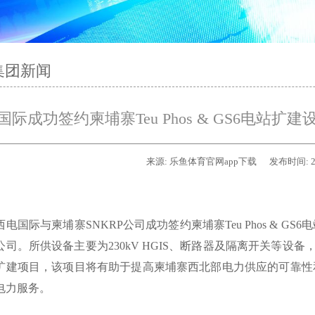
集团新闻
国际成功签约柬埔寨Teu Phos & GS6电站扩
来源:
乐鱼体育官网app下载
发布时间:
2
电国际与柬埔寨SNKRP公司成功签约柬埔寨Teu Phos & 
司。所供设备主要为230kV HGIS、断路器及隔离开关等设备，将用于柬埔
扩建项目，该项目将有助于提高柬埔寨西北部电力供应的可靠性
电力服务。