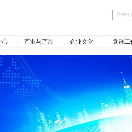
中心
产业与产品
企业文化
党群工