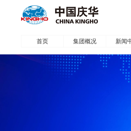
首页
集团概况
新闻