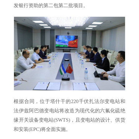
发银行资助的第二包第二批项目。
根据合同，位于塔什干的220千伏扎法尔变电站和
法伊兹阿巴德变电站将改造为现代化的六氟化硫绝
缘开关设备变电站(SWTS)，且变电站的设计、供货
和安装(EPC)将全面实施。