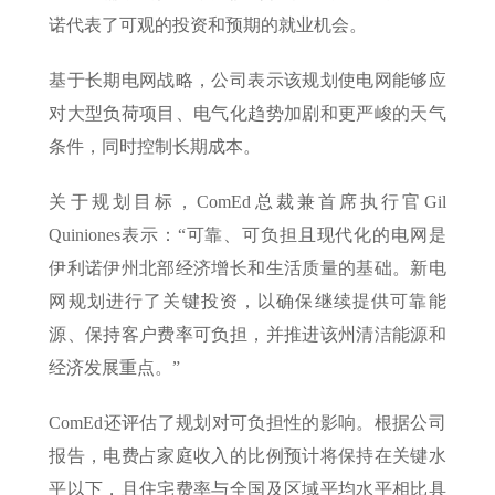
诺代表了可观的投资和预期的就业机会。
基于长期电网战略，公司表示该规划使电网能够应
对大型负荷项目、电气化趋势加剧和更严峻的天气
条件，同时控制长期成本。
关于规划目标，ComEd总裁兼首席执行官Gil
Quiniones表示：“可靠、可负担且现代化的电网是
伊利诺伊州北部经济增长和生活质量的基础。新电
网规划进行了关键投资，以确保继续提供可靠能
源、保持客户费率可负担，并推进该州清洁能源和
经济发展重点。”
ComEd还评估了规划对可负担性的影响。根据公司
报告，电费占家庭收入的比例预计将保持在关键水
平以下，且住宅费率与全国及区域平均水平相比具