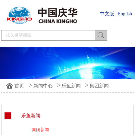
中文版
|
English
>
>
>
首页
新闻中心
乐鱼新闻
集团新闻
乐鱼新闻
集团新闻