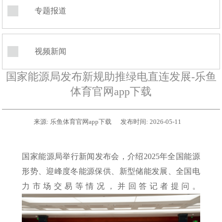
专题报道
视频新闻
国家能源局发布新规助推绿电直连发展-乐鱼
体育官网app下载
来源:
乐鱼体育官网app下载
发布时间:
2026-05-11
国家能源局举行新闻发布会，介绍2025年全国能源
形势、迎峰度冬能源保供、新型储能发展、全国电
力市场交易等情况，并回答记者提问。