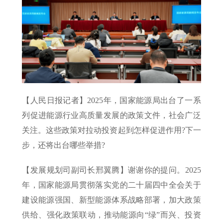
【人民日报记者】2025年，国家能源局出台了一系
列促进能源行业高质量发展的政策文件，社会广泛
关注。这些政策对拉动投资起到怎样促进作用?下一
步，还将出台哪些举措?
【发展规划司副司长邢翼腾】谢谢你的提问。2025
年，国家能源局贯彻落实党的二十届四中全会关于
建设能源强国、新型能源体系战略部署，加大政策
供给、强化政策联动，推动能源向“绿”而兴、投资