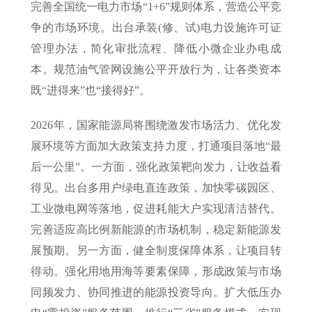
完善全国统一电力市场“1+6”规则体系，营造公平竞
争的市场环境。出台承装(修、试)电力设施许可证
管理办法，简化审批流程、降低小微企业办电成
本。规范油气管网设施公平开放行为，让各类资本
既“进得来”也“接得好”。
2026年，国家能源局将围绕激发市场活力、优化发
展环境等方面加大政策支持力度，打通项目落地“最
后一公里”。一方面，强化政策靶向发力，让收益看
得见。出台多用户绿电直连政策，加快零碳园区、
工业微电网等落地，促进耗能大户实现清洁替代。
完善适应高比例新能源的市场机制，稳定新能源发
展预期。另一方面，健全制度保障体系，让项目转
得动。强化用地用海等要素保障，形成政策与市场
同频发力、协同推进的能源投资导向。扩大低压办