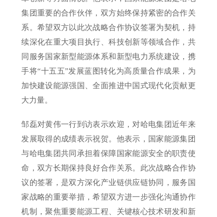
集团重要的合作伙伴，双方始终保持紧密的合作关
系。希望双方以此次战略合作协议签署为契机，持
续深化在重大项目执行、科技创新等领域合作，共
同服务国家新型能源体系和新型电力系统建设，携
手将“十五五”发展蓝图转化为高质量合作成果，为
加快建设能源强国、全面推进中国式现代化贡献更
大力量。
邹磊对黄伟一行到访表示欢迎，对哈电集团近年来
发展取得的成绩表示祝贺。他表示，国家能源集团
与哈电集团共同承担着保障国家能源安全的职责使
命，双方长期保持良好合作关系。此次战略合作协
议的签署，是双方深化产业链供应链协同，服务国
家战略的重要举措，希望双方进一步强化沟通协作
机制，聚焦重要能源工程、关键核心技术研发和新