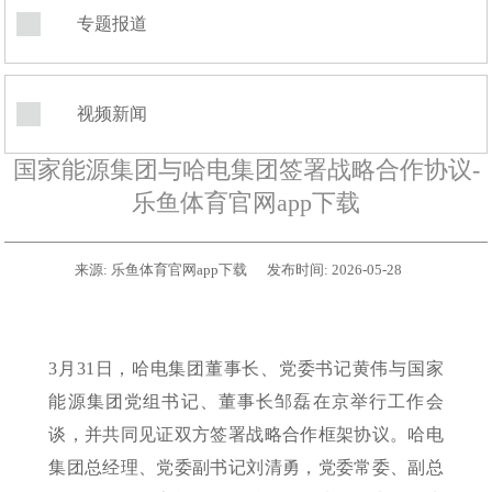
专题报道
视频新闻
国家能源集团与哈电集团签署战略合作协议-
乐鱼体育官网app下载
来源:
乐鱼体育官网app下载
发布时间:
2026-05-28
3月31日，哈电集团董事长、党委书记黄伟与国家
能源集团党组书记、董事长邹磊在京举行工作会
谈，并共同见证双方签署战略合作框架协议。哈电
集团总经理、党委副书记刘清勇，党委常委、副总