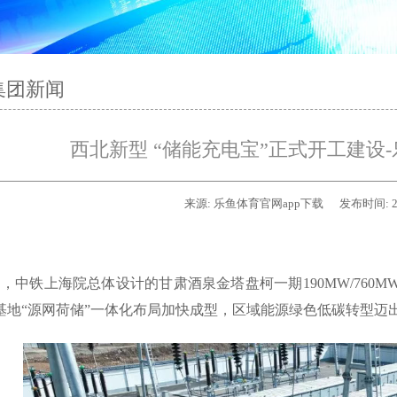
集团新闻
西北新型 “储能充电宝”正式开工建设-
来源:
乐鱼体育官网app下载
发布时间:
2
8日，中铁上海院总体设计的甘肃酒泉金塔盘柯一期190MW/76
基地“源网荷储”一体化布局加快成型，区域能源绿色低碳转型迈