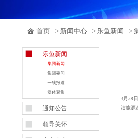
首页
>
新闻中心
>
乐鱼新闻
>
乐鱼新闻
集团新闻
集团要闻
一线报道
媒体聚集
3月2
通知公告
洁能源
领导关怀