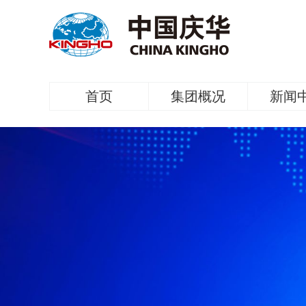
首页
集团概况
新闻