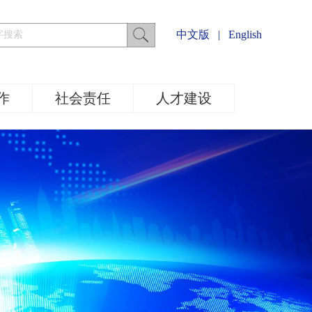
中文版
|
English
作
社会责任
人才建设