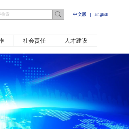
中文版
|
English
作
社会责任
人才建设