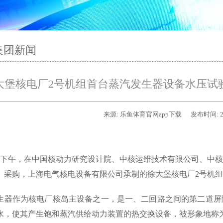
集团新闻
大堡核电厂2号机组首台蒸汽发生器设备水压试验
来源:
乐鱼体育官网app下载
发布时间:
2
7日下午，在中国核动力研究设计院、中核运维技术有限公司、中
、采购，上海电气核电设备有限公司承制的徐大堡核电厂2号机
生器作为核电厂核岛主设备之一，是一、二回路之间的第二道屏
水，使其产生饱和蒸汽供给动力装置的热交换设备，被形象地称为