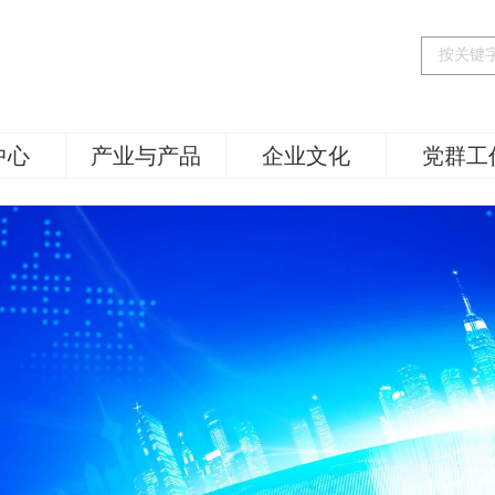
中心
产业与产品
企业文化
党群工