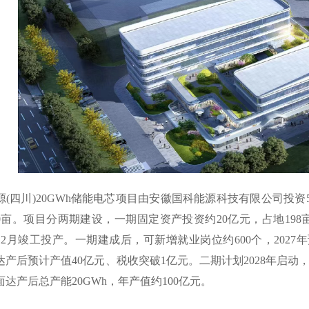
源(四川)20GWh储能电芯项目由安徽国科能源科技有限公司投资
40亩。项目分两期建设，一期固定资产投资约20亿元，占地198
年12月竣工投产。一期建成后，可新增就业岗位约600个，2027
年达产后预计产值40亿元、税收突破1亿元。二期计划2028年启动
达产后总产能20GWh，年产值约100亿元。