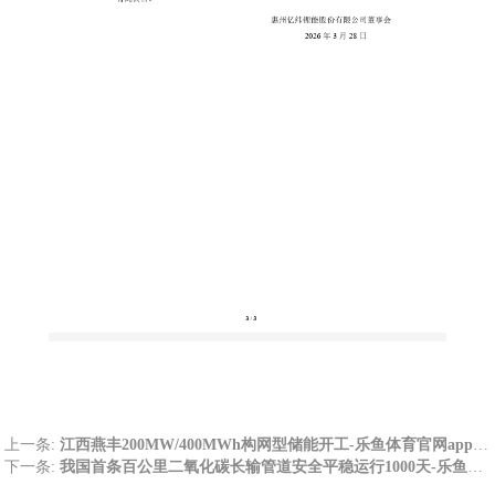
上一条:
江西燕丰200MW/400MWh构网型储能开工-乐鱼体育官网app下载
下一条:
我国首条百公里二氧化碳长输管道安全平稳运行1000天-乐鱼体育官网app下载