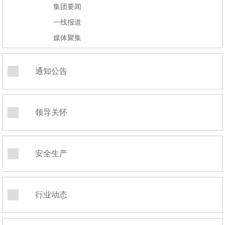
集团要闻
一线报道
媒体聚集
通知公告
领导关怀
安全生产
行业动态