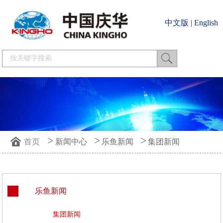
中文版
|
English
>
>
>
首页
新闻中心
乐鱼新闻
集团新闻
乐鱼新闻
集团新闻