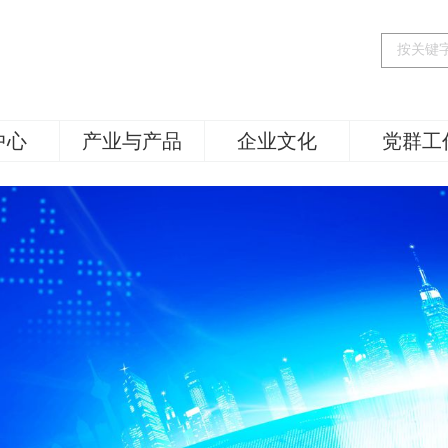
中心
产业与产品
企业文化
党群工