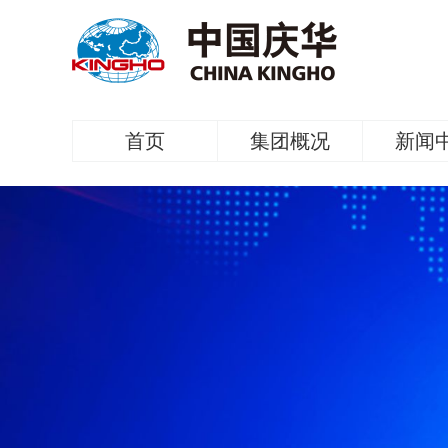
首页
集团概况
新闻