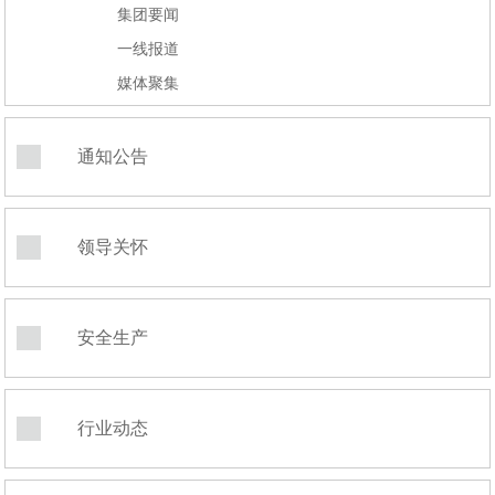
集团要闻
一线报道
媒体聚集
通知公告
领导关怀
安全生产
行业动态