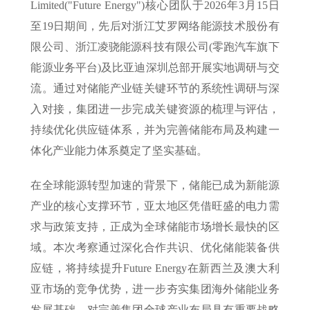
Limited("Future Energy")核心团队于2026年3月15日
至19日期间，先后对浙江艾罗网络能源技术股份有
限公司、浙江凌骁能源科技有限公司(零跑汽车旗下
能源业务平台)及比亚迪深圳总部开展实地调研与交
流。通过对储能产业链关键环节的系统性调研与深
入对接，集团进一步完成关键资源的梳理与评估，
持续优化供应链体系，并为完善储能布局及构建一
体化产业能力体系奠定了坚实基础。
在全球能源转型加速的背景下，储能已成为新能源
产业的核心支撑环节，亚太地区凭借旺盛的电力需
求与政策支持，正成为全球储能市场增长最快的区
域。本次考察通过深化合作共识、优化储能装备供
应链，将持续提升Future Energy在新西兰及澳大利
亚市场的竞争优势，进一步夯实集团海外储能业务
发展基础，对完善集团全球产业布局具有重要战略