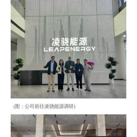
(图：公司前往凌骁能源调研)