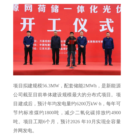
项目拟建规模56.3MW，配套储能2MWh，是新能源
公司截至目前单体建设规模最大的分布式项目。项
目建成后，预计年均发电量约6200万kW·h，每年可
节约标准煤约1800吨，减少二氧化碳排放约4900
吨。项目工期6个月，预计2026 年10月实现全容量
并网发电。