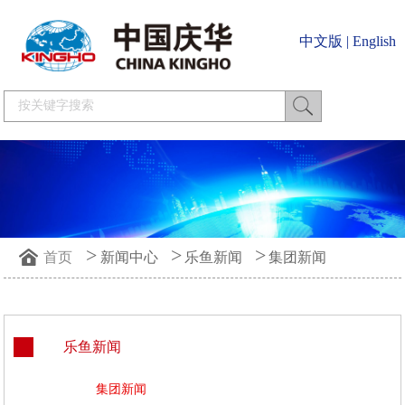
中文版
|
English
>
>
>
首页
新闻中心
乐鱼新闻
集团新闻
乐鱼新闻
集团新闻