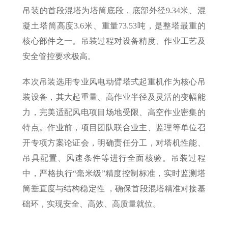
吊装的首段混塔为塔筒底段，底部外径9.34米、混
凝土塔筒高度3.6米、重量73.53吨，是整塔最重的
核心部件之一。吊装过程对设备精度、作业工艺及
安全管控要求极高。
本次吊装选用专业风电动臂塔式起重机作为核心吊
装设备，其大起重量、高作业半径及灵活的变幅能
力，完美适配风电项目场地受限、高空作业密集的
特点。作业前，项目团队联合业主、监理等单位召
开专项方案论证会，明确责任分工，对塔机性能、
吊具配置、风速条件等进行全面核验。吊装过程
中，严格执行“毫米级”精度控制标准，实时监测塔
筒垂直度与结构稳定性 ，确保首段混塔精准对接基
础环，实现安全、高效、高质量就位。