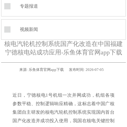
专题报道
视频新闻
核电汽轮机控制系统国产化改造在中国福建
宁德核电站成功应用-乐鱼体育官网app下载
来源:
乐鱼体育官网app下载
发布时间:
2026-07-05
近日，宁德核电1号机组一次并网成功，机组各项
参数平稳、控制逻辑响应精确，这标志着中国广核
集团自主研发的核电汽轮机控制系统实现国内首台
国产化改造并成功投入使用，我国在核电关键控制