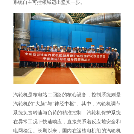
系统自主可控领域迈出坚实一步。
汽轮机是核电站二回路的核心设备，控制系统则是
汽轮机的“大脑”与“神经中枢”。其中，汽轮机调节
系统负责转速与负荷的精准控制，汽轮机保护系统
在异常工况下快速响应，直接关系着反应堆安全和
电网稳定。长期以来，国内在运核电机组的汽轮机