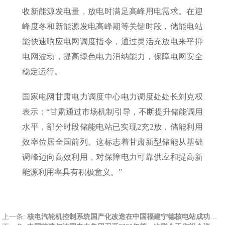
收新能源发电量，放电时满足高峰用电需求。在迎
峰度冬和新能源发电高峰期等关键时段，储能电站
能快速响应电网调度指令，通过灵活充放电来平抑
电网波动，提高绿色电力消纳能力，保障电网安全
稳定运行。
国家电网甘肃电力调度中心电力调度处处长刘克权
表示：“甘肃通过市场机制引导，不断提升储能调用
水平，部分时段储能电站已实现2充2放，储能利用
效率位居全国前列。这标志着甘肃新型储能从基础
调峰迈向高效利用，对保障电力可靠供应和提高新
能源利用率具有积极意义。”
上一条:
核电汽轮机控制系统国产化改造在中国福建宁德核电站成功应用-乐鱼体育官网app下载