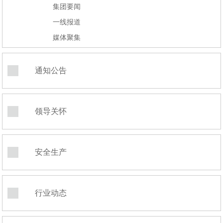
集团要闻
一线报道
媒体聚集
通知公告
领导关怀
安全生产
行业动态