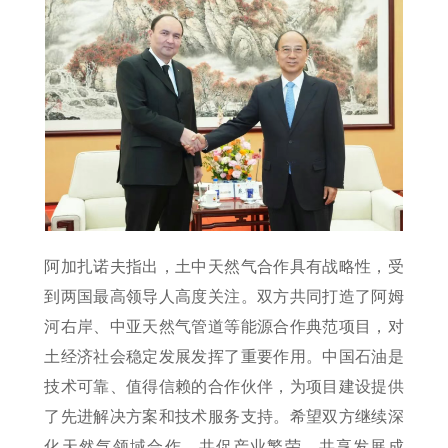
阿加扎诺夫指出，土中天然气合作具有战略性，受
到两国最高领导人高度关注。双方共同打造了阿姆
河右岸、中亚天然气管道等能源合作典范项目，对
土经济社会稳定发展发挥了重要作用。中国石油是
技术可靠、值得信赖的合作伙伴，为项目建设提供
了先进解决方案和技术服务支持。希望双方继续深
化天然气领域合作，共促产业繁荣、共享发展成