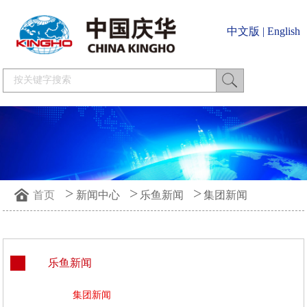
中文版
|
English
>
>
>
首页
新闻中心
乐鱼新闻
集团新闻
乐鱼新闻
集团新闻