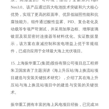
Neo3.0。该产品通过四大电池技术突破和六大核心
优势，实现了更高的双面率、优异低辐照性能和抗
腐蚀能力。组件通过酸性盐雾、PID、复合老化及
动载等专项严苛测试，并采用加厚边框、增厚玻璃
镀层及双层密封连接器等材料优化。实证数据显
示，该方案在衰减控制和发电增益上优于常规组
件，已成功应用于全球最大海上光伏项目。
15. 上海振华重工(集团)股份有限公司项目总工程师
朱卫国发表了主题演讲《海上升压站/海上换流站项
目建造与安装关键技术研究》，介绍了其在海上升
压站与海上换流站项目中的建造与安装的关键技
术。
振华重工拥有丰富的海上风电项目经验，已完成38