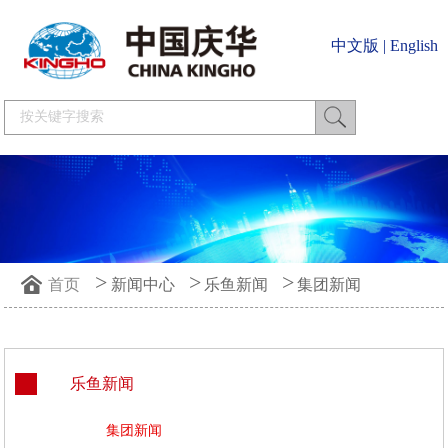
中文版
|
English
>
>
>
首页
新闻中心
乐鱼新闻
集团新闻
乐鱼新闻
集团新闻