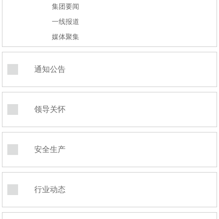
集团要闻
一线报道
媒体聚集
通知公告
领导关怀
安全生产
行业动态