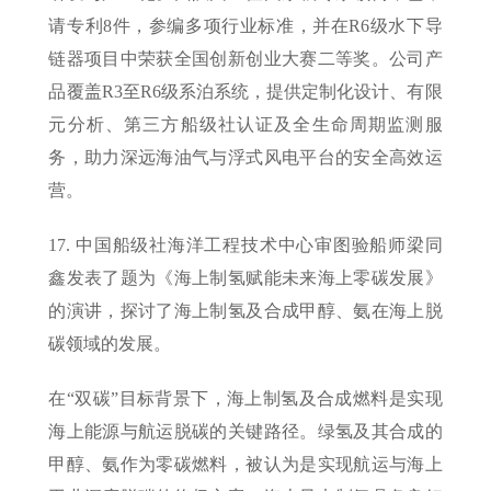
请专利8件，参编多项行业标准，并在R6级水下导
链器项目中荣获全国创新创业大赛二等奖。公司产
品覆盖R3至R6级系泊系统，提供定制化设计、有限
元分析、第三方船级社认证及全生命周期监测服
务，助力深远海油气与浮式风电平台的安全高效运
营。
17. 中国船级社海洋工程技术中心审图验船师梁同
鑫发表了题为《海上制氢赋能未来海上零碳发展》
的演讲，探讨了海上制氢及合成甲醇、氨在海上脱
碳领域的发展。
在“双碳”目标背景下，海上制氢及合成燃料是实现
海上能源与航运脱碳的关键路径。绿氢及其合成的
甲醇、氨作为零碳燃料，被认为是实现航运与海上