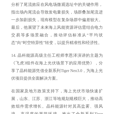
分析了尾流效应在风电场微观选址中的关键作用，
指出场内尾流会导致发电量损失，场群叠加尾流进
一步加剧损失，现有模型在复杂场群中偏差较大。
最后，他展望了未来海上风能资源评估需结合电力
交易等多场景融合，推动评估标准从“平均状
态”向“时空特异性”转变，以提升精准性和经济性。
14. 晶科能源高级主任工程师李恩泽演讲的主题为
《飞虎3组件在海上光伏场景下的应用优势》，分
享了晶科能源凭借全新系列Tiger Neo3.0，为海上光
伏项目提供全面解决方案。
在国家及地方政策支持下，海上光伏市场快速扩
展，山东、江苏、浙江等地规划规模巨大，推动高
效组件需求增长。晶科能源针对其高盐雾、强风
浪、高湿度的严苛环境，推出了全新系列Tiger