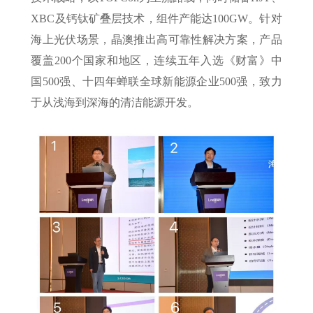
XBC及钙钛矿叠层技术，组件产能达100GW。针对
海上光伏场景，晶澳推出高可靠性解决方案，产品
覆盖200个国家和地区，连续五年入选《财富》中
国500强、十四年蝉联全球新能源企业500强，致力
于从浅海到深海的清洁能源开发。