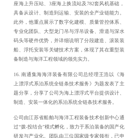
座海上升压站、3座海上换流站及782套风机基础，
具备从设计、制造到运输、安装的全产业链能力。
此外，他重点展示了数字化建模、质量管控体系、
专业化团队、大型龙门吊与浮吊设备、滑道与深水
码头等硬件优势，并详细说明了分段建造、滚装装
船、浮托安装等关键技术方案，体现了其在重型装
备制造与海洋工程领域的领先实力。
16. 南通集海海洋装备有限公司总经理王浩以《海
上漂浮式系泊系统全链条技术服务》为题发表了主
题分享，分享了公司为海上漂浮式平台提供设计、
制造、安装一体化的系泊系统全链条技术服务。
公司由江苏省船舶与海洋工程装备技术创新中心通
过“拨-投结合”模式孵化，致力于系泊装备的国产化
研发与产业化。团队由三位国家级专家领衔，已申