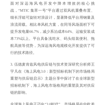
面对深远海风电开发中降本增效的核心挑
战，“MTIC 集萃一号”平台通过双风机重叠布置、
细长浮箱可旋转对浪设计，显著降低平台用钢量及
浪流荷载。相比单风机方案，在同等风场面积下可
提升发电量66.7%，减少系泊成本64%、运输安装成
本73%以上。平台具备浅吃水、码头组装便利、拖
航高效等优势，为深远海风电规模化开发提供了可
行的技术路径。
3. 伍德麦肯兹风电供应链与技术资深研究分析师王
宇凡在《海上风电3.0：新型招标机制下的市场格局
重塑与供应链启示》主题分享中探讨了在全球新型
招标机制下，海上风电市场格局的重塑及其对供应
链的影响。
全球海上风电正迈向“3.0时代”，市场格局在中欧差