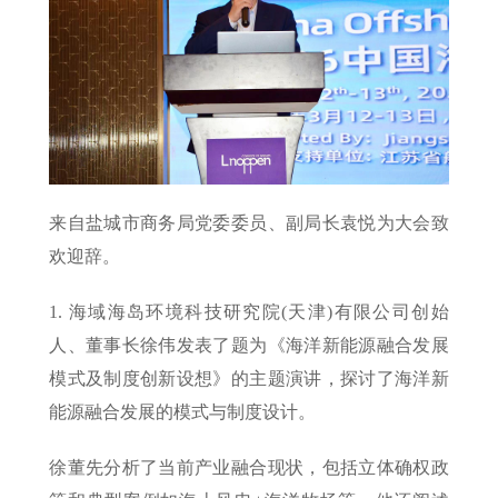
来自盐城市商务局党委委员、副局长袁悦为大会致
欢迎辞。
1. 海域海岛环境科技研究院(天津)有限公司创始
人、董事长徐伟发表了题为《海洋新能源融合发展
模式及制度创新设想》的主题演讲，探讨了海洋新
能源融合发展的模式与制度设计。
徐董先分析了当前产业融合现状，包括立体确权政