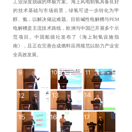
工业深度脱碳的终极方案。海上风电制氢具备良好
的技术基础与市场前景，绿氢可进一步转化为甲
醇、氨，以解决储运难题。目前碱性电解槽与PEM
电解槽是主流技术路线，欧洲与中国已开展多个示
范项目。中国船级社发布了《海上制氢设施指
南》，且正在完善合成燃料应用规范以助力产业安
全高效发展。