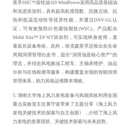
美孚SHC™齿轮油320 WindPower采用高品质基础油
和先进添加剂，具有超高粘度指数、抗微点蚀、抗
泡和低温流动性等优异性能，并通过DNV-GL认
证，可有效预防白色腐蚀裂纹(WEC)。产品配合
Mobil Xtra™ EP WT添加剂，可实现终身使用，显
著延长设备寿命。此外，埃克森美孚还推出全生命
周期润滑管理白皮书，提出“润滑油是核心资产”的
理念，并结合风电换油工程车、主轴承维护、油品
分析与在线检测等服务，构建覆盖全国的智能润滑
管理体系，助力风电运维降本增效。
5. 湖南大学海上风力发电装备与风能高效利用全国
重点实验室主任黄守道带来了主题分享《海上风力
发电关键技术的探索与自主创新》，介绍了海上风
力发电的发展现状、关键技术探索与未来趋势。