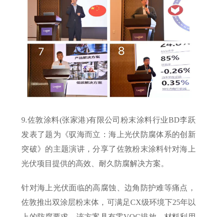
9.佐敦涂料(张家港)有限公司粉末涂料行业BD李跃
发表了题为《驭海而立：海上光伏防腐体系的创新
突破》的主题演讲，分享了佐敦粉末涂料针对海上
光伏项目提供的高效、耐久防腐解决方案。
针对海上光伏面临的高腐蚀、边角防护难等痛点，
佐敦推出双涂层粉末体，可满足CX级环境下25年以
上的防腐要求。该方案具有零VOC排放、材料利用