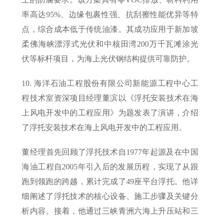
率高达95%、边缘包裹性强、抗刮擦性能优异等特
点，综合成本低于传统油漆。其成功应用于新加坡
柔佛海峡漂浮式光伏和中核田湾200万千瓦滩涂光
伏等标杆项目，为海上光伏钢结构提供可靠防护。
10. 海洋石油工程股份有限公司新能源工程中心工
程技术室资深项目经理董滨以《浮托安装技术在海
上风电开发中的工程应用》为题发表了演讲，介绍
了浮托安装技术在海上风电开发中的工程应用。
董经理首先回顾了浮托技术自1977年起源及在中国
海油工程自2005年引入后的发展历程，实现了从跟
跑到领跑的跨越，累计完成了49座平台浮托。他详
细阐述了浮托技术的核心设备、施工步骤及关键分
析内容。接着，他通过三峡青洲六海上升压站和三