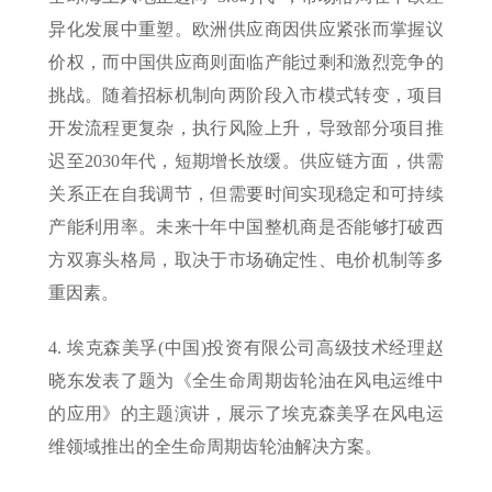
异化发展中重塑。欧洲供应商因供应紧张而掌握议
价权，而中国供应商则面临产能过剩和激烈竞争的
挑战。随着招标机制向两阶段入市模式转变，项目
开发流程更复杂，执行风险上升，导致部分项目推
迟至2030年代，短期增长放缓。供应链方面，供需
关系正在自我调节，但需要时间实现稳定和可持续
产能利用率。未来十年中国整机商是否能够打破西
方双寡头格局，取决于市场确定性、电价机制等多
重因素。
4. 埃克森美孚(中国)投资有限公司高级技术经理赵
晓东发表了题为《全生命周期齿轮油在风电运维中
的应用》的主题演讲，展示了埃克森美孚在风电运
维领域推出的全生命周期齿轮油解决方案。